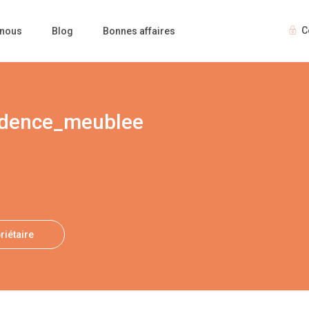
C
 nous
Blog
Bonnes affaires
idence_meublee
riétaire