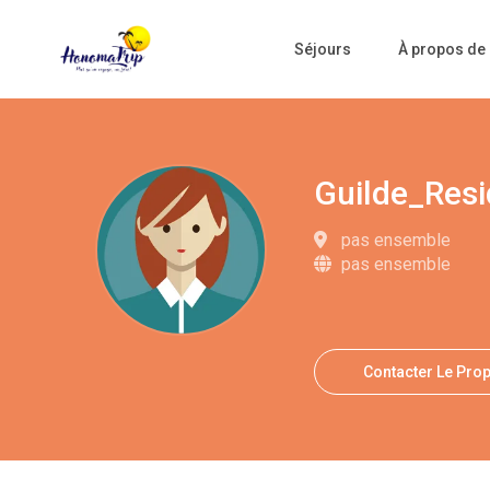
Séjours
À propos de
Guilde_Res
pas ensemble
pas ensemble
Contacter Le Prop