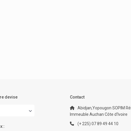
re devise
Contact
Abidjan,Yopougon SOPIM Rés
Immeuble Auchan Côte d‘Ivoire
(+ 225) 07 89 49 44 10
x::