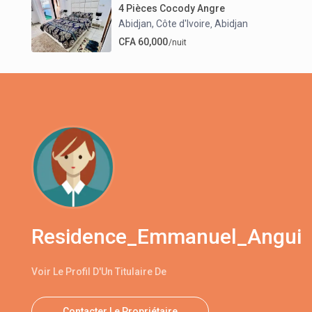
4 Pièces Cocody Angre
Abidjan, Côte d'Ivoire
Abidjan
,
CFA 60,000
/nuit
Residence_Emmanuel_Angui
Voir Le Profil D'Un Titulaire De
Contacter Le Propriétaire