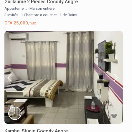
Guillaume 2 Pièces Cocody Angre
Appartement
·
Maison entière
3 Invités
·
1 Chambre à coucher
·
1 de Bains
CFA 25,000
/nuit
Kambel Studio Cocody Angre