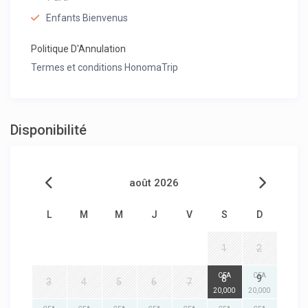
Enfants Bienvenus
Politique D'Annulation
Termes et conditions HonomaTrip
Disponibilité
août 2026
L
M
M
J
V
S
D
1
2
CFA
CFA
8
9
3
4
5
6
7
20,000
20,000