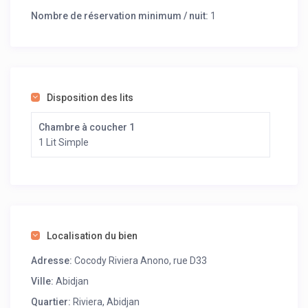
Pour bien commencer la journée, un petit déjeuner est
Nombre de réservation minimum / nuit:
1
gracieusement offert à tous les clients. Profitez d’un
séjour paisible et confortable à l’Hôtel Étoile de la Paix,
où chaque détail est pensé pour votre bien-être.
Disposition des lits
Chambre à coucher 1
1 Lit Simple
Localisation du bien
Adresse:
Cocody Riviera Anono, rue D33
Ville:
Abidjan
Quartier:
Riviera, Abidjan