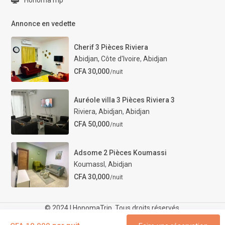
HonomaTrip
Annonce en vedette
Cherif 3 Pièces Riviera
Abidjan, Côte d'Ivoire
,
Abidjan
CFA 30,000
/nuit
Auréole villa 3 Pièces Riviera 3
Riviera, Abidjan
,
Abidjan
CFA 50,000
/nuit
Adsome 2 Pièces Koumassi
KoumassI
,
Abidjan
CFA 30,000
/nuit
© 2024 | HonomaTrip. Tous droits réservés.
FAQ
Contact
Notre-Guide
Termes et