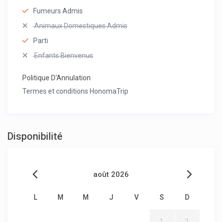
Fumeurs Admis
Animaux Domestiques Admis
Parti
Enfants Bienvenus
Politique D'Annulation
Termes et conditions HonomaTrip
Disponibilité
août 2026
L
M
M
J
V
S
D
1
2