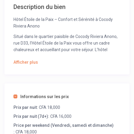
Description du bien
Hôtel Étoile de la Paix – Confort et Sérénité à Cocody
Riviera Anono
Situé dans le quartier paisible de Cocody Riviera Anono,
rue D33, l’Hôtel Étoile de la Paix vous offre un cadre
chaleureux et accueillant pour votre séjour. L’hôtel
propose une variété de chambres pour répondre à tous
Afficher plus
vos besoins :
6 chambres simples ventilées
8 chambres simples climatisées
En outre, l’hôtel dispose de plusieurs studios meublés
Informations sur les prix
ainsi que d’appartements climatisés de deux et trois
pièces. Ces logements sont entièrement équipés avec :
Prix par nuit:
CFA 18,000
TV avec accès à Canal+
Prix par nuit (7d+):
CFA 16,000
Chauffe-eau
Price per weekend (Vendredi, samedi et dimanche)
Cuisine équipée (réfrigérateur, micro-ondes)
:
CFA 18,000