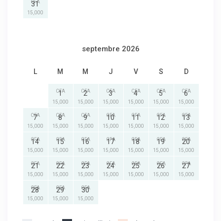
CFA
31
15,000
septembre 2026
L
M
M
J
V
S
D
CFA
CFA
CFA
CFA
CFA
CFA
1
2
3
4
5
6
15,000
15,000
15,000
15,000
15,000
15,000
CFA
CFA
CFA
CFA
CFA
CFA
CFA
7
8
9
10
11
12
13
15,000
15,000
15,000
15,000
15,000
15,000
15,000
CFA
CFA
CFA
CFA
CFA
CFA
CFA
14
15
16
17
18
19
20
15,000
15,000
15,000
15,000
15,000
15,000
15,000
CFA
CFA
CFA
CFA
CFA
CFA
CFA
21
22
23
24
25
26
27
15,000
15,000
15,000
15,000
15,000
15,000
15,000
CFA
CFA
CFA
28
29
30
15,000
15,000
15,000