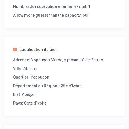
quartier tout en étant à proximité des commodités
Nombre de réservation minimum / nuit:
1
essentielles.
Allow more guests than the capacity:
oui
Localisation du bien
Adresse:
Yopougon Maroc, à proximité de Petroci
Ville:
Abidjan
Quartier:
Yopougon
Département ou Région:
Côte d'Ivoire
État:
Abidjan
Pays:
Côte d'Ivoire