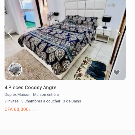
4 Pièces Cocody Angre
Duplex Maison
·
Maison entière
7 Invités
·
3 Chambres à coucher
·
3 de Bains
CFA 60,000
/nuit