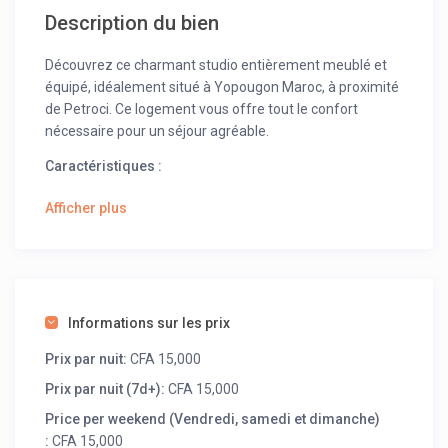
Description du bien
Découvrez ce charmant studio entièrement meublé et
équipé, idéalement situé à Yopougon Maroc, à proximité
de Petroci. Ce logement vous offre tout le confort
nécessaire pour un séjour agréable.
Caractéristiques :
Télévision avec abonnement Canal pour vos
Afficher plus
moments de détente
Cuisine équipée avec ustensiles, gaz et cuisinière,
prête pour vos repas maison
Climatisation pour un confort optimal
Connexion Wifi incluse pour rester connecté en tout
Informations sur les prix
temps
Salle de bain moderne avec toilettes
Prix par nuit:
CFA 15,000
Prix par nuit (7d+):
CFA 15,000
Ce studio est parfait pour ceux qui recherchent un
Price per weekend (Vendredi, samedi et dimanche)
espace confortable et fonctionnel, que ce soit pour un
:
CFA 15,000
court ou long séjour. Profitez de la tranquillité de ce