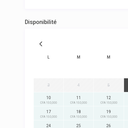
Disponibilité
L
M
M
3
4
5
10
11
12
CFA 150,000
CFA 150,000
CFA 150,000
17
18
19
CFA 150,000
CFA 150,000
CFA 150,000
24
25
26