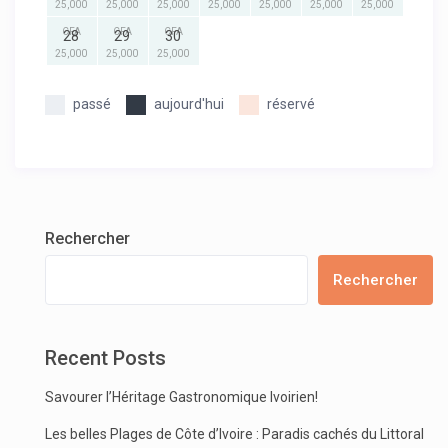
25,000
25,000
25,000
25,000
25,000
25,000
25,000
CFA
CFA
CFA
28
29
30
25,000
25,000
25,000
passé
aujourd'hui
réservé
Rechercher
Rechercher
Recent Posts
Savourer l’Héritage Gastronomique Ivoirien!
Les belles Plages de Côte d’Ivoire : Paradis cachés du Littoral