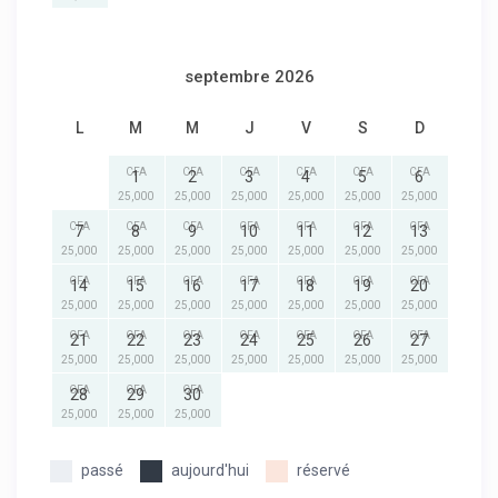
septembre 2026
L
M
M
J
V
S
D
CFA
CFA
CFA
CFA
CFA
CFA
1
2
3
4
5
6
25,000
25,000
25,000
25,000
25,000
25,000
CFA
CFA
CFA
CFA
CFA
CFA
CFA
7
8
9
10
11
12
13
25,000
25,000
25,000
25,000
25,000
25,000
25,000
CFA
CFA
CFA
CFA
CFA
CFA
CFA
14
15
16
17
18
19
20
25,000
25,000
25,000
25,000
25,000
25,000
25,000
CFA
CFA
CFA
CFA
CFA
CFA
CFA
21
22
23
24
25
26
27
25,000
25,000
25,000
25,000
25,000
25,000
25,000
CFA
CFA
CFA
28
29
30
25,000
25,000
25,000
passé
aujourd'hui
réservé