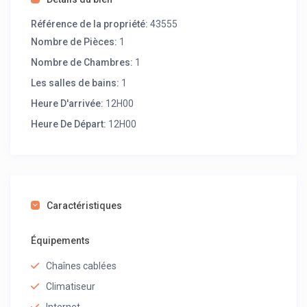
l’hospitalité authentique qui font de nous l’adresse de
choix à San-Pedro.
Référence de la propriété:
43555
Nombre de Pièces:
1
Nombre de Chambres:
1
Les salles de bains:
1
Heure D'arrivée:
12H00
Heure De Départ:
12H00
Caractéristiques
Équipements
Chaînes cablées
Climatiseur