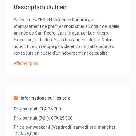
Description du bien
Bienvenue à l’Hôtel Résidence Dunamis, un
établissement de premier choix situé au cœur de la ville
animée de San-Pedro, dans le quartier Lac, Nitoro
Extension, juste derrière la boulangerie du lac. Notre
hôtel offre un refuge paisible et confortable pour les
voyageurs en quête d’un hébergement de qualité.
Afficher plus
Avec un total de 20 chambres, nous offrons une gamme
d’options d’hébergement pour répondre à divers besoins
et préférences. Que vous voyagiez pour affaires ou pour
le plaisir, chaque chambre de l’Hôtel Résidence Dunamis
est conçue pour vous offrir un séjour agréable et
relaxant.
Informations sur les prix
Toutes nos chambres sont équipées pour votre confort
Prix par nuit:
CFA 25,000
et votre commodité. Parmi les équipements disponibles,
Prix par nuit (7d+):
CFA 25,000
vous trouverez la climatisation pour vous assurer un
Price per weekend (Vendredi, samedi et dimanche)
environnement frais même par temps chaud, de l’eau
:
CFA 25,000
chaude pour vos besoins de douche, une connexion Wi-Fi