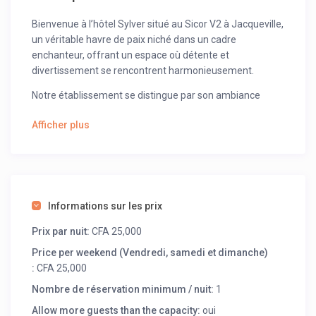
Bienvenue à l’hôtel Sylver situé au Sicor V2 à Jacqueville,
un véritable havre de paix niché dans un cadre
enchanteur, offrant un espace où détente et
divertissement se rencontrent harmonieusement.
Notre établissement se distingue par son ambiance
chaleureuse et accueillante, parfaite pour les voyageurs
Afficher plus
en quête de tranquillité et de confort. Notre jardin
luxuriant est l’endroit idéal pour se détendre et se
ressourcer, offrant un refuge verdoyant loin du tumulte
de la vie quotidienne.
Pour nos clients en quête d’activités ludiques, nous
Informations sur les prix
proposons un espace de jeux équipé d’un baby-foot et
d’une table de tennis de table, garantissant des
Prix par nuit:
CFA 25,000
moments de plaisir et de convivialité entre amis ou en
Price per weekend (Vendredi, samedi et dimanche)
famille.
:
CFA 25,000
Notre bar est l’endroit parfait pour savourer des
Nombre de réservation minimum / nuit:
1
rafraîchissements exquis dans une atmosphère
Allow more guests than the capacity:
oui
décontractée. Que ce soit pour siroter un cocktail