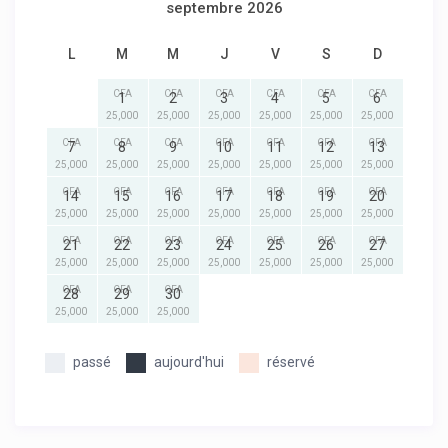
septembre 2026
L
M
M
J
V
S
D
CFA
CFA
CFA
CFA
CFA
CFA
1
2
3
4
5
6
25,000
25,000
25,000
25,000
25,000
25,000
CFA
CFA
CFA
CFA
CFA
CFA
CFA
7
8
9
10
11
12
13
25,000
25,000
25,000
25,000
25,000
25,000
25,000
CFA
CFA
CFA
CFA
CFA
CFA
CFA
14
15
16
17
18
19
20
25,000
25,000
25,000
25,000
25,000
25,000
25,000
CFA
CFA
CFA
CFA
CFA
CFA
CFA
21
22
23
24
25
26
27
25,000
25,000
25,000
25,000
25,000
25,000
25,000
CFA
CFA
CFA
28
29
30
25,000
25,000
25,000
passé
aujourd'hui
réservé