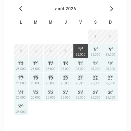
août 2026
L
M
M
J
V
S
D
1
2
CFA
CFA
CFA
7
8
9
3
4
5
6
25,000
25,000
25,000
CFA
CFA
CFA
CFA
CFA
CFA
CFA
10
11
12
13
14
15
16
25,000
25,000
25,000
25,000
25,000
25,000
25,000
CFA
CFA
CFA
CFA
CFA
CFA
CFA
17
18
19
20
21
22
23
25,000
25,000
25,000
25,000
25,000
25,000
25,000
CFA
CFA
CFA
CFA
CFA
CFA
CFA
24
25
26
27
28
29
30
25,000
25,000
25,000
25,000
25,000
25,000
25,000
CFA
31
25,000