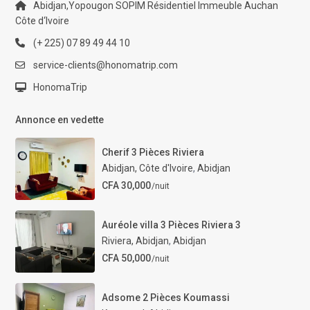
Abidjan,Yopougon SOPIM Résidentiel Immeuble Auchan
Côte d‘Ivoire
(+ 225) 07 89 49 44 10
service-clients@honomatrip.com
HonomaTrip
Annonce en vedette
Cherif 3 Pièces Riviera
Abidjan, Côte d'Ivoire
,
Abidjan
CFA 30,000
/nuit
Auréole villa 3 Pièces Riviera 3
Riviera, Abidjan
,
Abidjan
CFA 50,000
/nuit
Adsome 2 Pièces Koumassi