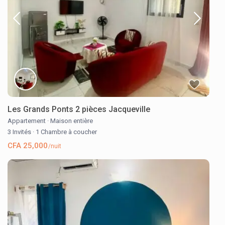
Les Grands Ponts 2 pièces Jacqueville
Appartement
·
Maison entière
3 Invités
·
1 Chambre à coucher
CFA 25,000
/nuit