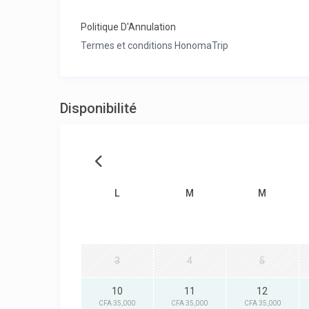
Politique D'Annulation
Termes et conditions HonomaTrip
Disponibilité
L
M
M
3
4
5
10
11
12
CFA 35,000
CFA 35,000
CFA 35,000