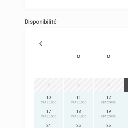
Disponibilité
L
M
M
3
4
5
10
11
12
CFA 20,000
CFA 20,000
CFA 20,000
17
18
19
CFA 20,000
CFA 20,000
CFA 20,000
24
25
26