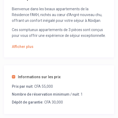
Bienvenue dans les beaux appartements de la
Résidence FAKH, nichés au cœur d’Angré nouveau chu,
offrant un confort inégalé pour votre séjour à Abidjan.
Ces somptueux appartements de 3 pièces sont conçus
pour vous offrir une expérience de séjour exceptionnelle.
Chaque détail a été pensé pour répondre à vos besoins
Afficher plus
et vous offrir un environnement luxueux et fonctionnel.
À votre arrivée, vous serez immédiatement séduit par
l’élégance et le confort de ces appartements. Les 3
climatiseurs répartis stratégiquement assurent une
température agréable dans chaque pièce, tandis que les
Informations sur les prix
3 télévisions vous permettent de vous divertir à tout
moment.
Prix par nuit:
CFA 55,000
Nombre de réservation minimum / nuit:
1
La cuisine entièrement équipée vous offre tout ce dont
vous avez besoin pour préparer de délicieux repas,
Dépôt de garantie:
CFA 30,000
tandis que les 3 toilettes garantissent votre confort et
votre intimité.