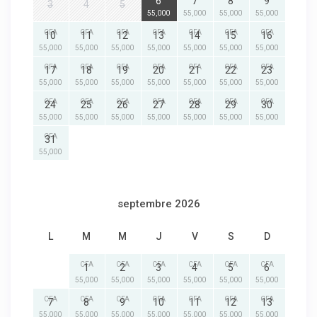
6
7
8
9
3
4
5
55,000
55,000
55,000
55,000
CFA
CFA
CFA
CFA
CFA
CFA
CFA
10
11
12
13
14
15
16
55,000
55,000
55,000
55,000
55,000
55,000
55,000
CFA
CFA
CFA
CFA
CFA
CFA
CFA
17
18
19
20
21
22
23
55,000
55,000
55,000
55,000
55,000
55,000
55,000
CFA
CFA
CFA
CFA
CFA
CFA
CFA
24
25
26
27
28
29
30
55,000
55,000
55,000
55,000
55,000
55,000
55,000
CFA
31
55,000
septembre 2026
L
M
M
J
V
S
D
CFA
CFA
CFA
CFA
CFA
CFA
1
2
3
4
5
6
55,000
55,000
55,000
55,000
55,000
55,000
CFA
CFA
CFA
CFA
CFA
CFA
CFA
7
8
9
10
11
12
13
55,000
55,000
55,000
55,000
55,000
55,000
55,000