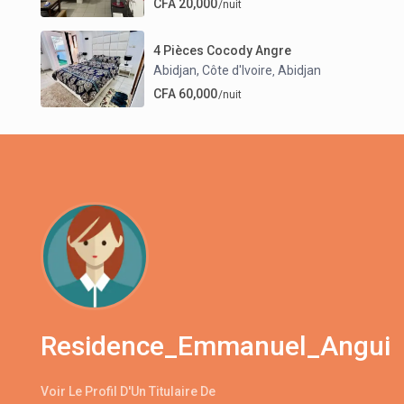
CFA 20,000
/nuit
4 Pièces Cocody Angre
Abidjan, Côte d'Ivoire
Abidjan
,
CFA 60,000
/nuit
Residence_Emmanuel_Angui
Voir Le Profil D'Un Titulaire De