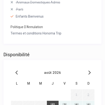
Animaux Domestiques Admis
Parti
Enfants Bienvenus
Politique D'Annulation
Termes et conditions Honoma Trip
Disponibilité
août 2026
L
M
M
J
V
S
D
1
2
CFA
CFA
CFA
CFA