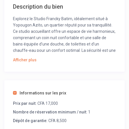
Description du bien
Explorez le Studio Francky Batim, idéalement situé à
Yopougon Azito, un quartier réputé pour sa tranquillité.
Ce studio accueillant offre un espace de vie harmonieux,
comprenant un coin nuit confortable et une salle de
bains équipée d’une douche, de toilettes et d’un
chauffe-eau pour un confort optimal. La sécurité est une
priorité, vous permettant de profiter de votre séjour en
Afficher plus
toute sérénité.
L’intérieur du studio est aménagé avec goût, créant une
atmosphère chaleureuse et conviviale. Un service de
ménage régulier est à votre disposition, vous libérant
des tâches quotidiennes pour que vous puissiez vous
Informations sur les prix
concentrer sur la détente et la découverte. Le studio est
Prix par nuit:
CFA 17,000
stratégiquement situé, à proximité des commodités
locales et des principales attractions du quartier, vous
Nombre de réservation minimum / nuit:
1
offrant ainsi un accès facile à tout ce dont vous avez
Dépôt de garantie:
CFA 8,500
besoin.