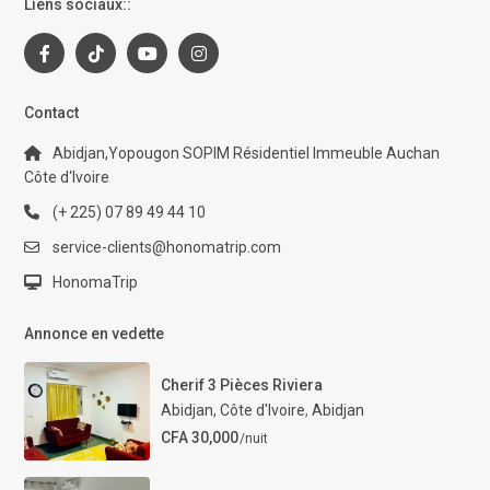
Liens sociaux::
Contact
Abidjan,Yopougon SOPIM Résidentiel Immeuble Auchan
Côte d‘Ivoire
(+ 225) 07 89 49 44 10
service-clients@honomatrip.com
HonomaTrip
Annonce en vedette
Cherif 3 Pièces Riviera
Abidjan, Côte d'Ivoire
,
Abidjan
CFA 30,000
/nuit