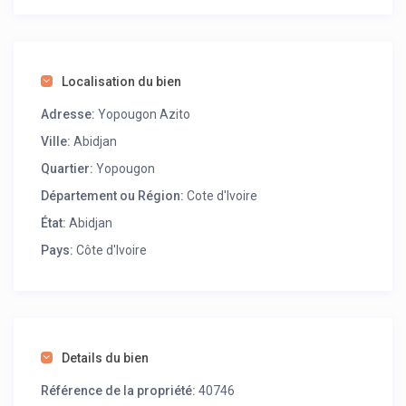
Que ce soit pour un séjour de courte durée ou une
escapade prolongée, le Studio Francky Batim est conçu
pour répondre à tous vos besoins. Profitez de ce cadre
paisible et discret, où chaque détail a été pensé pour
Localisation du bien
votre confort. Réservez dès maintenant et vivez une
Adresse:
Yopougon Azito
expérience résidentielle unique dans l’un des quartiers
les plus paisibles de Yopougon.
Ville:
Abidjan
Quartier:
Yopougon
Département ou Région:
Cote d'Ivoire
État:
Abidjan
Pays:
Côte d'Ivoire
Details du bien
Référence de la propriété:
40746