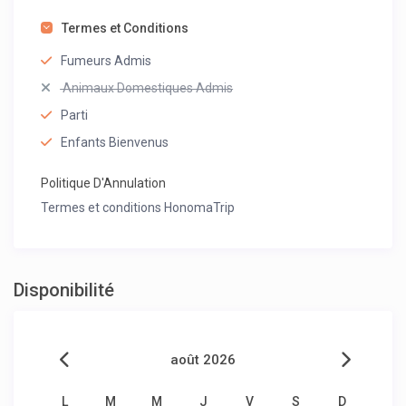
Termes et Conditions
Fumeurs Admis
Animaux Domestiques Admis
Parti
Enfants Bienvenus
Politique D'Annulation
Termes et conditions HonomaTrip
Disponibilité
août 2026
L
M
M
J
V
S
D