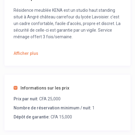
Résidence meublée KENA est un studio haut standing
situé à Angré château carrefour du lycée Lavoisier. c’est
un cadre confortable, facile d’accès, propre et discret. La
sécurité de celle-ci est garantie par un vigile. Service
ménage offert 3 fois/semaine.
une climatisation parfaite, un wifi illimité, un canal, une
Afficher plus
TV, un Chauffe -eau, micro-ondes, Gazinière, parking
interne, confort garantie.
Informations sur les prix
Prix par nuit:
CFA 25,000
Nombre de réservation minimum / nuit:
1
Dépôt de garantie:
CFA 15,000