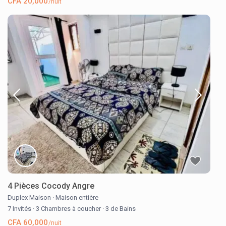
CFA 20,000
/nuit
4 Pièces Cocody Angre
Duplex Maison
·
Maison entière
7 Invités
·
3 Chambres à coucher
·
3 de Bains
CFA 60,000
/nuit