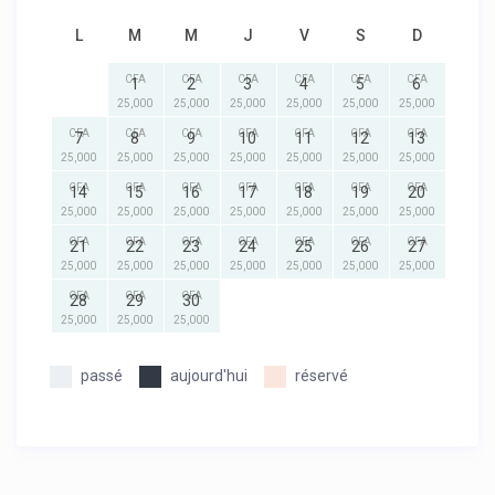
L
M
M
J
V
S
D
CFA
CFA
CFA
CFA
CFA
CFA
1
2
3
4
5
6
25,000
25,000
25,000
25,000
25,000
25,000
CFA
CFA
CFA
CFA
CFA
CFA
CFA
7
8
9
10
11
12
13
25,000
25,000
25,000
25,000
25,000
25,000
25,000
CFA
CFA
CFA
CFA
CFA
CFA
CFA
14
15
16
17
18
19
20
25,000
25,000
25,000
25,000
25,000
25,000
25,000
CFA
CFA
CFA
CFA
CFA
CFA
CFA
21
22
23
24
25
26
27
25,000
25,000
25,000
25,000
25,000
25,000
25,000
CFA
CFA
CFA
28
29
30
25,000
25,000
25,000
passé
aujourd'hui
réservé