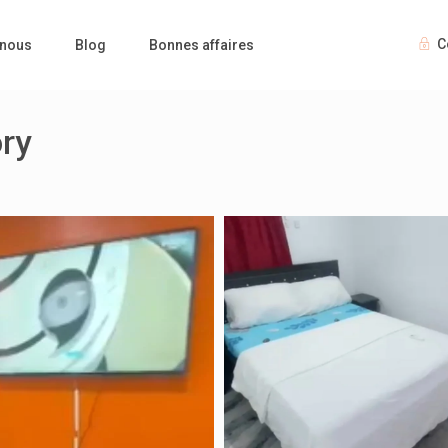
C
 nous
Blog
Bonnes affaires
ry