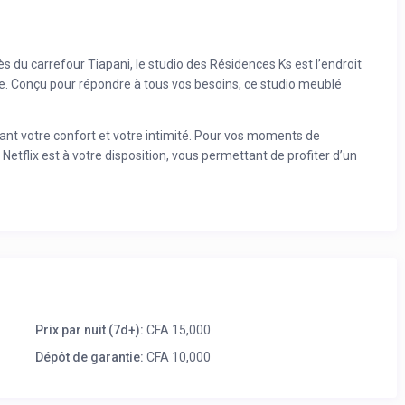
rès du carrefour Tiapani, le studio des Résidences Ks est l’endroit
que. Conçu pour répondre à tous vos besoins, ce studio meublé
ant votre confort et votre intimité. Pour vos moments de
etflix est à votre disposition, vous permettant de profiter d’un
ement équipée avec un four et un micro-ondes, facilitant la
et de rester connecté et de gérer vos affaires sans souci.
arantissant une tranquillité d’esprit concernant le stationnement
apport qualité-prix, parfait pour les voyageurs à la recherche
fitez de tout le confort nécessaire pour un séjour agréable à
iera Palmeraie.
Prix par nuit (7d+):
CFA 15,000
Dépôt de garantie:
CFA 10,000