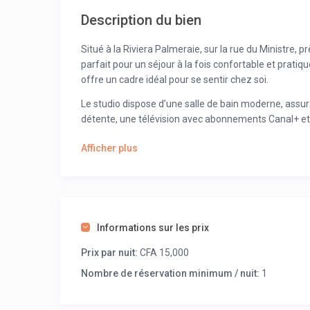
Description du bien
Situé à la Riviera Palmeraie, sur la rue du Ministre, p
parfait pour un séjour à la fois confortable et prati
offre un cadre idéal pour se sentir chez soi.
Le studio dispose d’une salle de bain moderne, assur
détente, une télévision avec abonnements Canal+ et N
large choix de divertissements. La cuisine est entièr
Afficher plus
préparation de vos repas. L’accès Internet vous perm
Un parking sécurisé est également disponible, vous g
de votre véhicule. Ce studio représente un excellent r
d’un logement pratique et abordable.
Informations sur les prix
Réservez dès maintenant ce studio accueillant et pro
Abidjan, dans le cadre paisible et bien situé de la Riv
Prix par nuit:
CFA 15,000
Nombre de réservation minimum / nuit:
1