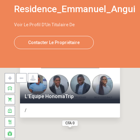
Residence_Emmanuel_Angui
Voir Le Profil D'Un Titulaire De
Contacter Le Propriétaire
L’Equipe HonomaTrip
/
CFA 0