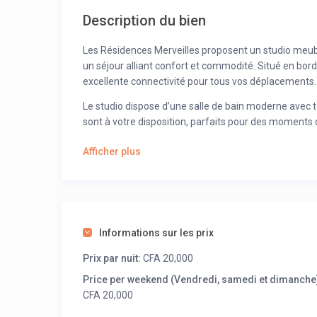
Description du bien
Les Résidences Merveilles proposent un studio meublé 
un séjour alliant confort et commodité. Situé en bord
excellente connectivité pour tous vos déplacements.
Le studio dispose d’une salle de bain moderne avec to
sont à votre disposition, parfaits pour des moments de
offrant un environnement agréable en toute saison. 
Afficher plus
chaudes à toute heure, et le WiFi est inclus pour rép
divertissement.
Pour garantir une propreté irréprochable, une femme
profiter pleinement de votre séjour sans vous soucier
accueillant et bien entretenu, idéal pour des séjours
Informations sur les prix
une expérience inoubliable à la Riviera Faya, où chaqu
Prix par nuit:
CFA 20,000
Price per weekend (Vendredi, samedi et dimanche)
CFA 20,000