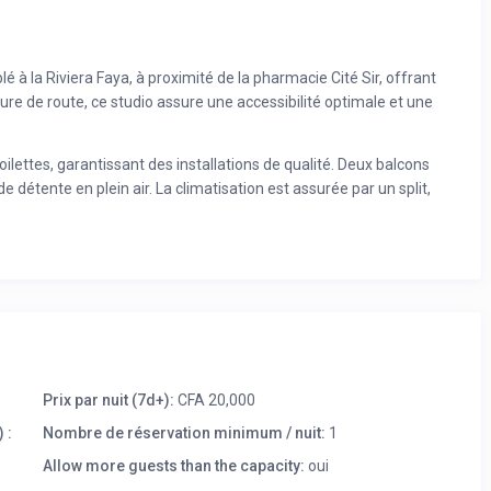
à la Riviera Faya, à proximité de la pharmacie Cité Sir, offrant
ure de route, ce studio assure une accessibilité optimale et une
ilettes, garantissant des installations de qualité. Deux balcons
 détente en plein air. La climatisation est assurée par un split,
De plus, le studio est équipé d’un chauffe-eau pour des douches
ondre à vos besoins en matière de technologie et de
 de ménage intervient tous les deux jours, vous permettant de
 de l’entretien. Ce studio est conçu pour offrir un cadre
 professionnels ou de loisirs. Réservez dès maintenant et vivez
e détail est pensé pour votre confort et votre satisfaction.
Prix par nuit (7d+):
CFA 20,000
 :
Nombre de réservation minimum / nuit:
1
Allow more guests than the capacity:
oui