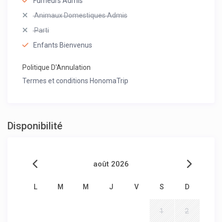
Fumeurs Admis
Animaux Domestiques Admis
Parti
Enfants Bienvenus
Politique D'Annulation
Termes et conditions HonomaTrip
Disponibilité
août 2026
L
M
M
J
V
S
D
1
2