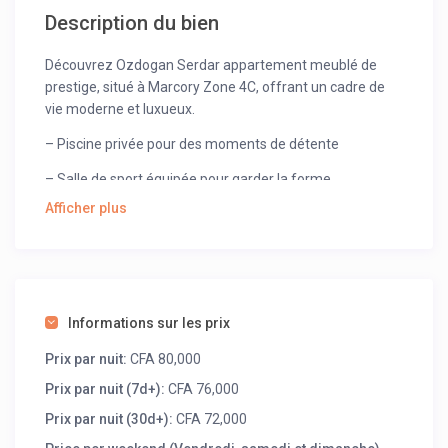
Description du bien
Découvrez Ozdogan Serdar appartement meublé de
prestige, situé à Marcory Zone 4C, offrant un cadre de
vie moderne et luxueux.
– Piscine privée pour des moments de détente
– Salle de sport équipée pour garder la forme
Afficher plus
– Un intérieur spacieux, élégant, et entièrement meublé
pour un confort optimal
Ce lieu est idéal pour ceux qui recherchent à la fois le
confort et les commodités d’un environnement haut de
gamme.
Informations sur les prix
Prix par nuit:
CFA 80,000
Prix par nuit (7d+):
CFA 76,000
Prix par nuit (30d+):
CFA 72,000