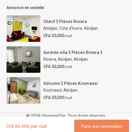
Annonce en vedette
Cherif 3 Pièces Riviera
Abidjan, Côte d'Ivoire
,
Abidjan
CFA 30,000
/nuit
Auréole villa 3 Pièces Riviera 3
Riviera, Abidjan
,
Abidjan
CFA 50,000
/nuit
Adsome 2 Pièces Koumassi
KoumassI
,
Abidjan
CFA 30,000
/nuit
© 2024 | HonomaTrip. Tous droits réservés.
FAQ
Contact
Notre-Guide
Termes et
par nuit
CFA 80,000
Faire une réservation
conditions
Politique de confidentialité