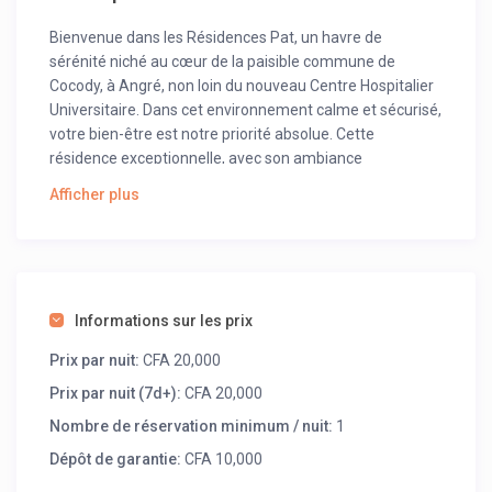
Bienvenue dans les Résidences Pat, un havre de
sérénité niché au cœur de la paisible commune de
Cocody, à Angré, non loin du nouveau Centre Hospitalier
Universitaire. Dans cet environnement calme et sécurisé,
votre bien-être est notre priorité absolue. Cette
résidence exceptionnelle, avec son ambiance
enchanteresse, promet un séjour inoubliable.
Afficher plus
Chaque studio est conçu avec soin pour vous offrir le
plus grand confort. Vous y trouverez une pièce privative
idéale pour vous détendre, ainsi qu’une salle de bain
moderne avec chauffe-eau. La cuisine est équipée avec
du gaz et un micro-ondes, vous permettant de préparer
Informations sur les prix
des repas à votre convenance.
Prix par nuit:
CFA 20,000
Le studio bénéficie également de la climatisation pour
Prix par nuit (7d+):
CFA 20,000
des journées fraîches, du WiFi pour rester connecté, et
Nombre de réservation minimum / nuit:
1
de Canal+ pour vos moments de divertissement. Que
vous soyez en visite pour affaires ou pour loisirs, les
Dépôt de garantie:
CFA 10,000
Résidences Pat offrent le cadre idéal pour un séjour