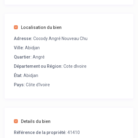
agréable et relaxant. Réservez dès aujourd’hui et
découvrez une nouvelle définition du confort à Cocody.
Localisation du bien
Adresse:
Cocody Angré Nouveau Chu
Ville:
Abidjan
Quartier:
Angré
Département ou Région:
Cote dIvoire
État:
Abidjan
Pays:
Côte d'Ivoire
Details du bien
Référence de la propriété:
41410