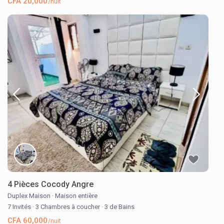
CFA 20,000
/nuit
4 Pièces Cocody Angre
Duplex Maison
·
Maison entière
7 Invités
·
3 Chambres à coucher
·
3 de Bains
CFA 60,000
/nuit