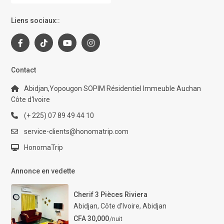
Liens sociaux::
Contact
Abidjan,Yopougon SOPIM Résidentiel Immeuble Auchan
Côte d‘Ivoire
(+ 225) 07 89 49 44 10
service-clients@honomatrip.com
HonomaTrip
Annonce en vedette
Cherif 3 Pièces Riviera
Abidjan, Côte d'Ivoire
,
Abidjan
CFA 30,000
/nuit