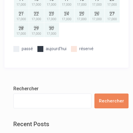
17,000
17,000
17,000
17,000
17,000
17,000
17,000
CFA
CFA
CFA
CFA
CFA
CFA
CFA
21
22
23
24
25
26
27
17,000
17,000
17,000
17,000
17,000
17,000
17,000
CFA
CFA
CFA
28
29
30
17,000
17,000
17,000
passé
aujourd'hui
réservé
Rechercher
Rechercher
Recent Posts