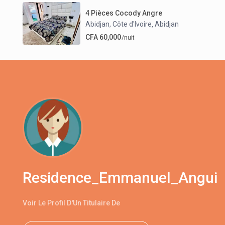
4 Pièces Cocody Angre
Abidjan, Côte d'Ivoire
Abidjan
,
CFA 60,000
/nuit
Residence_Emmanuel_Angui
Voir Le Profil D'Un Titulaire De