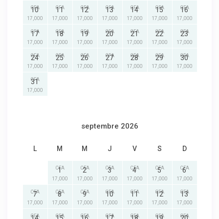
CFA
CFA
CFA
CFA
CFA
CFA
CFA
10
11
12
13
14
15
16
17,000
17,000
17,000
17,000
17,000
17,000
17,000
CFA
CFA
CFA
CFA
CFA
CFA
CFA
17
18
19
20
21
22
23
17,000
17,000
17,000
17,000
17,000
17,000
17,000
CFA
CFA
CFA
CFA
CFA
CFA
CFA
24
25
26
27
28
29
30
17,000
17,000
17,000
17,000
17,000
17,000
17,000
CFA
31
17,000
septembre 2026
L
M
M
J
V
S
D
CFA
CFA
CFA
CFA
CFA
CFA
1
2
3
4
5
6
17,000
17,000
17,000
17,000
17,000
17,000
CFA
CFA
CFA
CFA
CFA
CFA
CFA
7
8
9
10
11
12
13
17,000
17,000
17,000
17,000
17,000
17,000
17,000
CFA
CFA
CFA
CFA
CFA
CFA
CFA
14
15
16
17
18
19
20