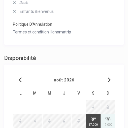
Parti
Enfants Bienvenus
Politique D'Annulation
Termes et condition Honomatrip
Disponibilité
août 2026
L
M
M
J
V
S
D
1
2
CFA
CFA
8
9
3
4
5
6
7
17,000
17,000