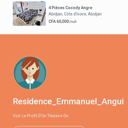
4 Pièces Cocody Angre
Abidjan, Côte d'Ivoire
Abidjan
,
CFA 60,000
/nuit
Residence_Emmanuel_Angui
Voir Le Profil D'Un Titulaire De