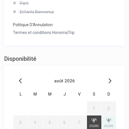
Parti
Enfants Bienvenus
Politique D'Annulation
Termes et conditions HonomaTrip
Disponibilité
août 2026
L
M
M
J
V
S
D
1
2
CFA
CFA
8
9
3
4
5
6
7
20,000
20,000