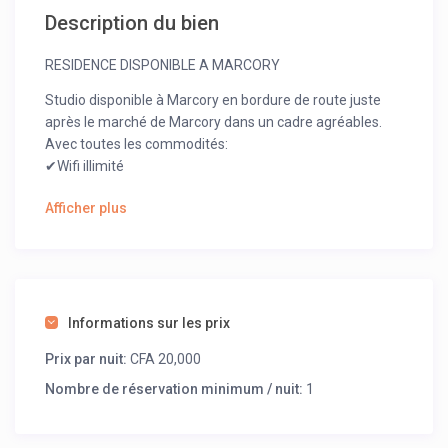
Description du bien
RESIDENCE DISPONIBLE A MARCORY
Studio disponible à Marcory en bordure de route juste
après le marché de Marcory dans un cadre agréables.
Avec toutes les commodités:
✔Wifi illimité
✔Tv canal
Afficher plus
✔Climatisation
✔Cuisine bien équipée
20.000 / jour
NB : possibilité de réduction sur long séjour
Informations sur les prix
Prix par nuit:
CFA 20,000
Nombre de réservation minimum / nuit:
1