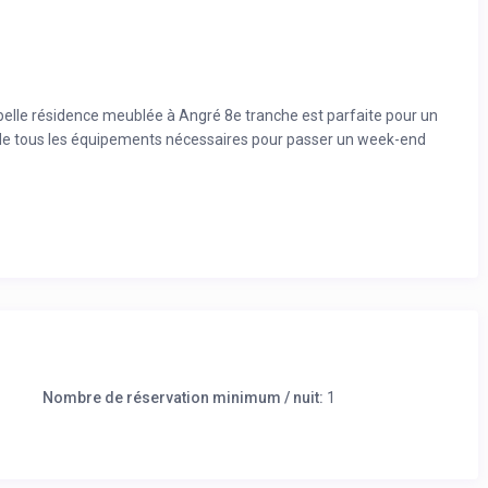
e belle résidence meublée à Angré 8e tranche est parfaite pour un
z de tous les équipements nécessaires pour passer un week-end
 000 FCFA/jour
vec tout le confort nécessaire
Nombre de réservation minimum / nuit:
1
ces
our agréable et profitez de la piscine et des commodités pour