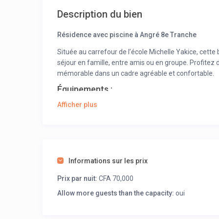
Description du bien
Résidence avec piscine à Angré 8e Tranche
Située au carrefour de l’école Michelle Yakice, cett
séjour en famille, entre amis ou en groupe. Profite
mémorable dans un cadre agréable et confortable.
Équipements :
Afficher plus
Piscine
pour se détendre et profiter du soleil
Studios meublés
disponibles à 35 000 FCFA/jour
Appartement 3 pièces
également disponible à 70
Idéale pour des séjours en groupe ou en famille a
Tarifs :
Informations sur les prix
35 000 FCFA par jour pour un studio
Prix par nuit:
CFA 70,000
70 000 FCFA par jour pour un appartement 3 piè
Allow more guests than the capacity:
oui
Réservez dès maintenant cette résidence pour un séj
un moment inoubliable à Angré !