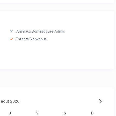
Animaux Domestiques Admis
Enfants Bienvenus
août 2026
J
V
S
D