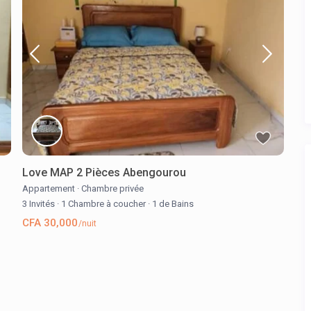
Love MAP 2 Pièces Abengourou
Appartement
·
Chambre privée
3 Invités
·
1 Chambre à coucher
·
1 de Bains
CFA 30,000
/nuit