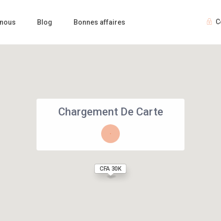
C
 nous
Blog
Bonnes affaires
Chargement De Carte
CFA 20K
CFA 30K