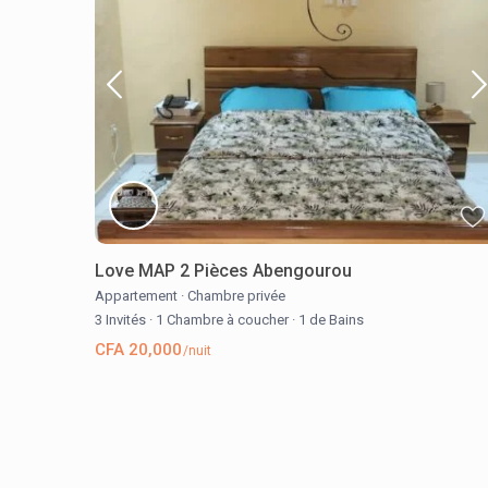
Love MAP 2 Pièces Abengourou
Appartement
·
Chambre privée
3 Invités
·
1 Chambre à coucher
·
1 de Bains
CFA 20,000
/nuit