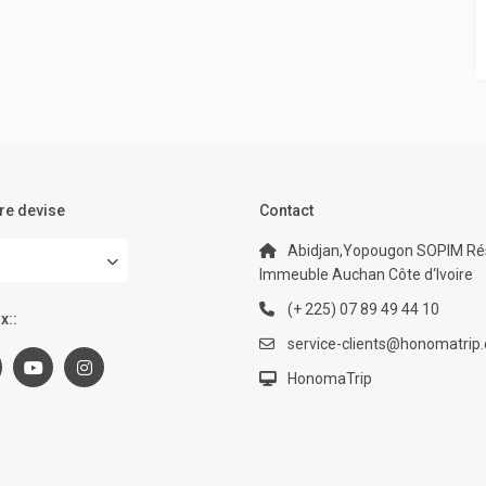
re devise
Contact
Abidjan,Yopougon SOPIM Rés
Immeuble Auchan Côte d‘Ivoire
(+ 225) 07 89 49 44 10
x::
service-clients@honomatrip
HonomaTrip