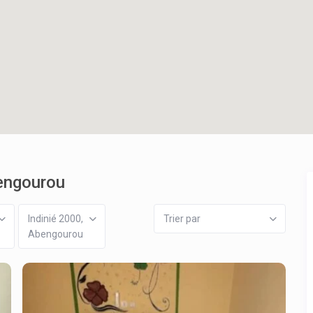
bengourou
Indinié 2000,
Trier par
Abengourou