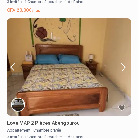
3 Invités
·
1 Chambre à coucher
·
1 de Bains
CFA 20,000
/nuit
Love MAP 2 Pièces Abengourou
Appartement
·
Chambre privée
3 Invités
·
1 Chambre à coucher
·
1 de Bains