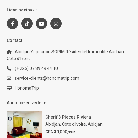
Liens sociaux::
Contact
Abidjan,Yopougon SOPIM Résidentiel Immeuble Auchan
Côte d‘Ivoire
(+ 225) 07 89 49 44 10
service-clients@honomatrip.com
HonomaTrip
Annonce en vedette
Cherif 3 Pièces Riviera
Abidjan, Côte d'Ivoire
,
Abidjan
CFA 30,000
/nuit