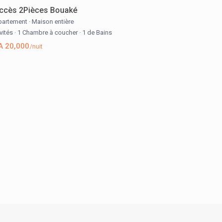
ccès 2Pièces Bouaké
artement
·
Maison entière
nvités
·
1 Chambre à coucher
·
1 de Bains
A 20,000
/nuit