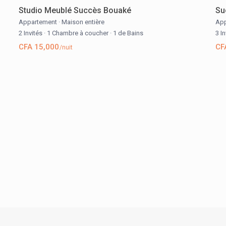
Studio Meublé Succès Bouaké
Su
Appartement
·
Maison entière
App
2 Invités
·
1 Chambre à coucher
·
1 de Bains
3 I
CFA 15,000
CF
/nuit