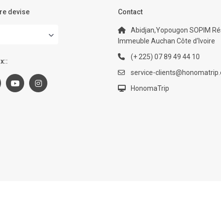
re devise
Contact
Abidjan,Yopougon SOPIM Rés
Immeuble Auchan Côte d‘Ivoire
(+ 225) 07 89 49 44 10
x::
service-clients@honomatrip
HonomaTrip
FAQ
Contact
No