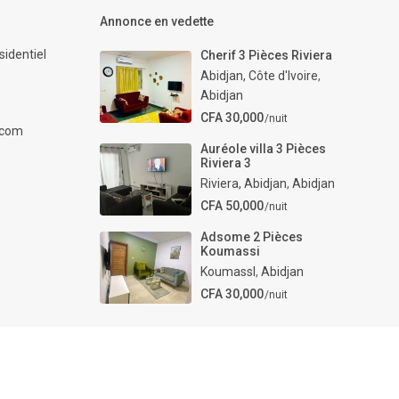
Annonce en vedette
identiel
Cherif 3 Pièces Riviera
Abidjan, Côte d'Ivoire
,
Abidjan
CFA 30,000
/nuit
.com
Auréole villa 3 Pièces
Riviera 3
Riviera, Abidjan
,
Abidjan
CFA 50,000
/nuit
Adsome 2 Pièces
Koumassi
KoumassI
,
Abidjan
CFA 30,000
/nuit
tre-Guide
Termes et conditions
Politique de confidentialité