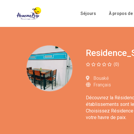
Séjours
À propos de
Residence_
(0)
Bouaké
Français
Découvrez la Résidence
établissements sont le
Choisissez Résidence S
votre havre de paix.