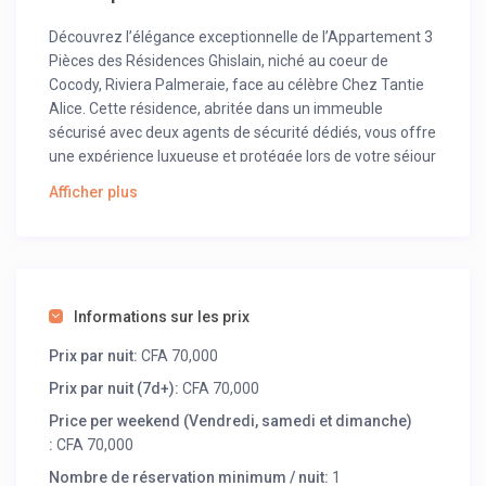
Découvrez l’élégance exceptionnelle de l’Appartement 3
Pièces des Résidences Ghislain, niché au coeur de
Cocody, Riviera Palmeraie, face au célèbre Chez Tantie
Alice. Cette résidence, abritée dans un immeuble
sécurisé avec deux agents de sécurité dédiés, vous offre
une expérience luxueuse et protégée lors de votre séjour
à Abidjan.
Afficher plus
Connectez-vous au confort moderne avec le Wi-Fi haut
débit, une impressionnante télévision HD de 55 pouces
et une gamme complète de chaînes Canal Satellite pour
égayer vos moments de détente. Chaque chambre
climatisée se transforme en un sanctuaire
Informations sur les prix
rafraîchissant, assurant un refuge apaisant en toute
Prix par nuit:
CFA 70,000
saison. Les trois toilettes, dont une privée, ajoutent une
touche pratique à votre espace de vie.
Prix par nuit (7d+):
CFA 70,000
Price per weekend (Vendredi, samedi et dimanche)
Facilitez votre arrivée avec un parking intérieur
:
CFA 70,000
accessible, tandis que de somptueux canapés et lits au
confort inégalé vous invitent à une détente totale. Que
Nombre de réservation minimum / nuit:
1