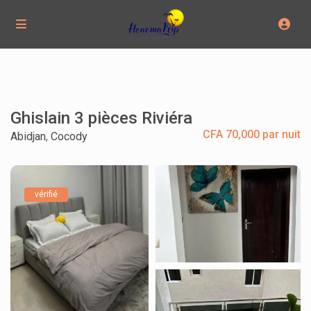
Ghislain 3 pièces Riviéra
CFA 70,000 par nuit
Abidjan
,
Cocody
vérifié