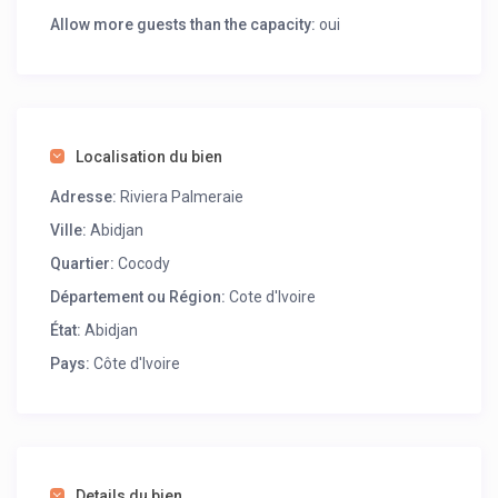
ce soit pour un voyage d’affaires ou des vacances, cet
Allow more guests than the capacity:
oui
appartement offre une parfaite harmonie entre
sophistication, confort et équipements modernes.
Anticipez une expérience exceptionnelle en réservant
dès maintenant votre séjour dans ce joyau résidentiel,
où chaque détail a été méticuleusement conçu pour
Localisation du bien
dépasser vos attentes et vous offrir une expérience
mémorable à Abidjan.
Adresse:
Riviera Palmeraie
Ville:
Abidjan
Quartier:
Cocody
Département ou Région:
Cote d'Ivoire
État:
Abidjan
Pays:
Côte d'Ivoire
Details du bien