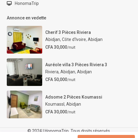
HonomaTrip
Annonce en vedette
Cherif 3 Pièces Riviera
Abidjan, Côte d'Ivoire
,
Abidjan
CFA 30,000
/nuit
Auréole villa 3 Pièces Riviera 3
Riviera, Abidjan
,
Abidjan
CFA 50,000
/nuit
Adsome 2 Pièces Koumassi
KoumassI
,
Abidjan
CFA 30,000
/nuit
© 2024 | HonomaTrip. Tous droits réservés.
FAQ
Contact
Notre-Guide
Termes et