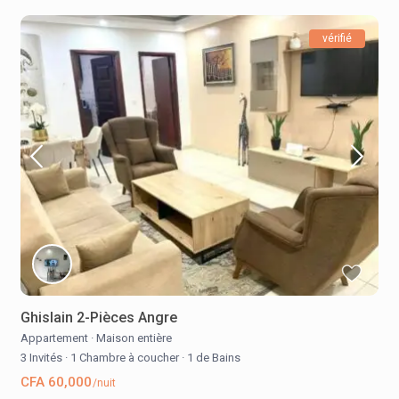
vérifié
Ghislain 2-Pièces Angre
Appartement
·
Maison entière
3 Invités
·
1 Chambre à coucher
·
1 de Bains
CFA 60,000
/nuit