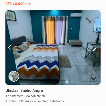
CFA 60,000
/nuit
Ghislain Studio Angré
Appartement
·
Maison entière
3 Invités
·
1 Chambre à coucher
·
1 de Bains