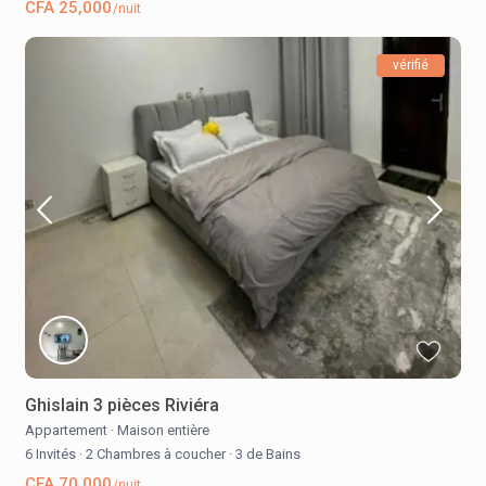
CFA 25,000
/nuit
vérifié
Ghislain 3 pièces Riviéra
Appartement
·
Maison entière
6 Invités
·
2 Chambres à coucher
·
3 de Bains
CFA 70,000
/nuit