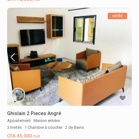
vérifié
Ghislain 2 Pieces Angré
Appartement
·
Maison entière
3 Invités
·
1 Chambre à coucher
·
2 de Bains
CFA 45,000
/nuit