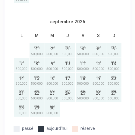
septembre 2026
L
M
M
J
V
S
D
CFA
CFA
CFA
CFA
CFA
CFA
1
2
3
4
5
6
500,000
500,000
500,000
500,000
500,000
500,000
CFA
CFA
CFA
CFA
CFA
CFA
CFA
7
8
9
10
11
12
13
500,000
500,000
500,000
500,000
500,000
500,000
500,000
CFA
CFA
CFA
CFA
CFA
CFA
CFA
14
15
16
17
18
19
20
500,000
500,000
500,000
500,000
500,000
500,000
500,000
CFA
CFA
CFA
CFA
CFA
CFA
CFA
21
22
23
24
25
26
27
500,000
500,000
500,000
500,000
500,000
500,000
500,000
CFA
CFA
CFA
28
29
30
500,000
500,000
500,000
passé
aujourd'hui
réservé