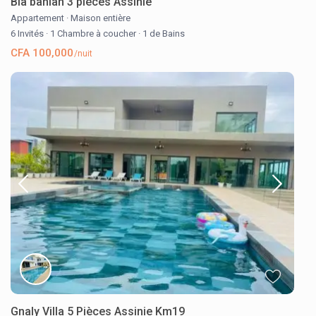
Bla banian 3 pièces Assinie
Appartement
·
Maison entière
6 Invités
·
1 Chambre à coucher
·
1 de Bains
CFA 100,000
/nuit
Gnaly Villa 5 Pièces Assinie Km19