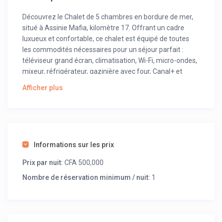
Découvrez le Chalet de 5 chambres en bordure de mer,
situé à Assinie Mafia, kilomètre 17. Offrant un cadre
luxueux et confortable, ce chalet est équipé de toutes
les commodités nécessaires pour un séjour parfait :
téléviseur grand écran, climatisation, Wi-Fi, micro-ondes,
mixeur, réfrigérateur, gazinière avec four, Canal+ et
service de ménage inclus.
Afficher plus
Niché dans un environnement paisible et préservé, le
chalet offre une évasion idyllique loin de l’agitation
urbaine. Profitez de la plage à proximité, laissez-vous
bercer par le son des vagues et détendez-vous dans ce
havre de paix en bord de mer.
Informations sur les prix
Le prix de la nuitée est de 500 000 francs CFA, offrant un
Prix par nuit:
CFA 500,000
excellent rapport qualité-prix pour une expérience de
Nombre de réservation minimum / nuit:
1
luxe à Assinie Mafia. Réservez dès maintenant pour
vivre des moments inoubliables dans ce chalet
d’exception.