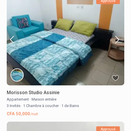
Approuvé
Morisson Studio Assinie
Appartement
·
Maison entière
3 Invités
·
1 Chambre à coucher
·
1 de Bains
CFA 50,000
/nuit
Approuvé