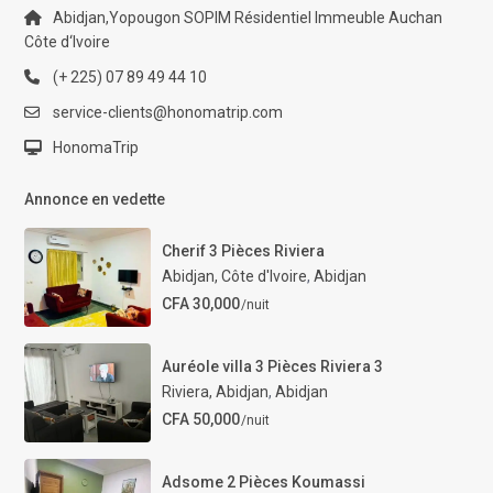
Abidjan,Yopougon SOPIM Résidentiel Immeuble Auchan
Côte d‘Ivoire
(+ 225) 07 89 49 44 10
service-clients@honomatrip.com
HonomaTrip
Annonce en vedette
Cherif 3 Pièces Riviera
Abidjan, Côte d'Ivoire
,
Abidjan
CFA 30,000
/nuit
Auréole villa 3 Pièces Riviera 3
Riviera, Abidjan
,
Abidjan
CFA 50,000
/nuit
Adsome 2 Pièces Koumassi