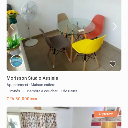
Morisson Studio Assinie
Appartement
·
Maison entière
3 Invités
·
1 Chambre à coucher
·
1 de Bains
CFA 50,000
/nuit
Approuvé