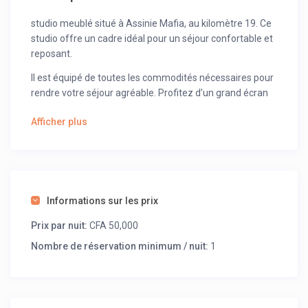
studio meublé situé à Assinie Mafia, au kilomètre 19. Ce
studio offre un cadre idéal pour un séjour confortable et
reposant.
Il est équipé de toutes les commodités nécessaires pour
rendre votre séjour agréable. Profitez d’un grand écran
de télévision avec Canal+ pour vous divertir, et d’une
Afficher plus
climatisation pour rester au frais pendant les journées
chaudes. La cuisine est entièrement équipée avec un
micro-ondes, un mixeur, un réfrigérateur, et une
cuisinière avec four, vous permettant de préparer vos
repas comme à la maison.
Informations sur les prix
Que vous soyez en visite pour le travail ou le plaisir, ce
studio meublé à Assinie Mafia km 19 vous offre tout ce
Prix par nuit:
CFA 50,000
dont vous avez besoin pour un séjour agréable.
Nombre de réservation minimum / nuit:
1
Réservez dès maintenant et profitez du confort et de la
commodité qu’il vous propose.