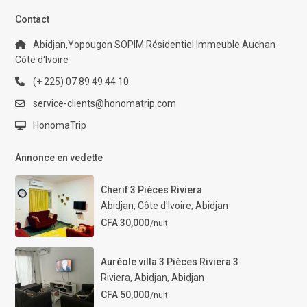
Contact
Abidjan,Yopougon SOPIM Résidentiel Immeuble Auchan
Côte d‘Ivoire
(+ 225) 07 89 49 44 10
service-clients@honomatrip.com
HonomaTrip
Annonce en vedette
Cherif 3 Pièces Riviera
Abidjan, Côte d'Ivoire
,
Abidjan
CFA 30,000
/nuit
Auréole villa 3 Pièces Riviera 3
Riviera, Abidjan
,
Abidjan
CFA 50,000
/nuit