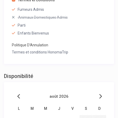
Termes et Conditions
Fumeurs Admis
Animaux Domestiques Admis
Parti
Enfants Bienvenus
Politique D'Annulation
Termes et conditions HonomaTrip
Disponibilité
août 2026
L
M
M
J
V
S
D