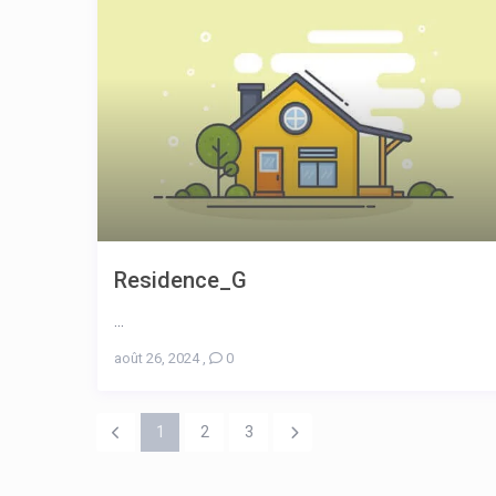
Residence_G
...
août 26, 2024
,
0
1
2
3