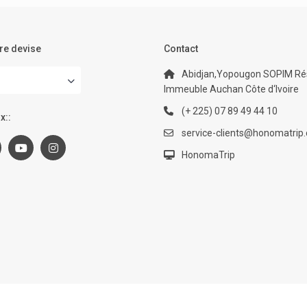
re devise
Contact
Abidjan,Yopougon SOPIM Rés
Immeuble Auchan Côte d‘Ivoire
(+ 225) 07 89 49 44 10
x::
service-clients@honomatrip
HonomaTrip